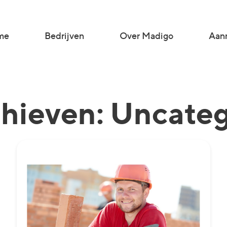
me
Bedrijven
Over Madigo
Aanm
chieven: Uncate