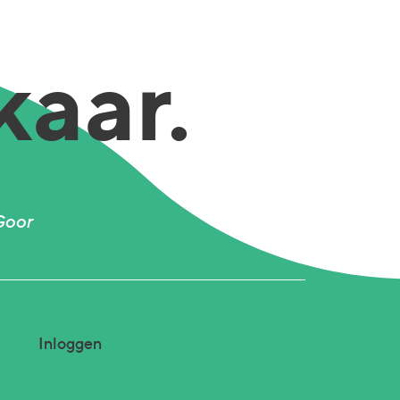
kaar.
Goor
Inloggen