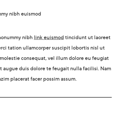
ummy nibh euismod
m nonummy nibh
link euismod
tincidunt ut laoreet
i tation ullamcorper suscipit lobortis nisl ut
molestie consequat, vel illum dolore eu feugiat
t augue duis dolore te feugait nulla facilisi. Nam
azim placerat facer possim assum.