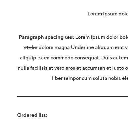
Lorem ipsum dolo
Paragraph spacing test
bol
Lorem ipsum dolor
strike
dolore magna Underline aliquam erat vol
aliquip ex ea commodo consequat. Duis autem ve
nulla facilisis at vero eros et accumsan et iusto
liber tempor cum soluta nobis el
Ordered list: