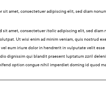
r sit amet, consectetuer adipiscing elit, sed diam non
d
sit amet, consectetuer
italic
adipiscing elit, sed dia
utpat. Ut wisi enim ad minim veniam, quis nostrud exerc
l eum iriure dolor in hendrerit in vulputate velit esse 
 odio dignissim qui blandit praesent luptatum zzril deleni
eifend option congue nihil imperdiet doming id quod m