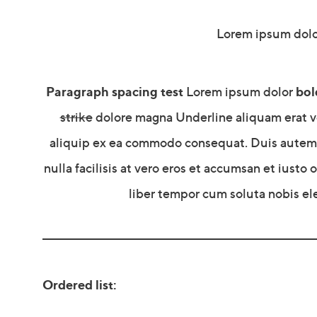
Lorem ipsum dolo
Paragraph spacing test
bol
Lorem ipsum dolor
strike
dolore magna Underline aliquam erat vol
aliquip ex ea commodo consequat. Duis autem ve
nulla facilisis at vero eros et accumsan et iusto
liber tempor cum soluta nobis el
Ordered list: