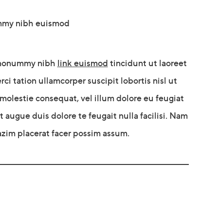
ummy nibh euismod
m nonummy nibh
link euismod
tincidunt ut laoreet
i tation ullamcorper suscipit lobortis nisl ut
molestie consequat, vel illum dolore eu feugiat
t augue duis dolore te feugait nulla facilisi. Nam
azim placerat facer possim assum.