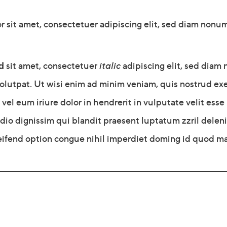
r sit amet, consectetuer adipiscing elit, sed diam non
d
sit amet, consectetuer
italic
adipiscing elit, sed dia
utpat. Ut wisi enim ad minim veniam, quis nostrud exerc
l eum iriure dolor in hendrerit in vulputate velit esse 
 odio dignissim qui blandit praesent luptatum zzril deleni
eifend option congue nihil imperdiet doming id quod m