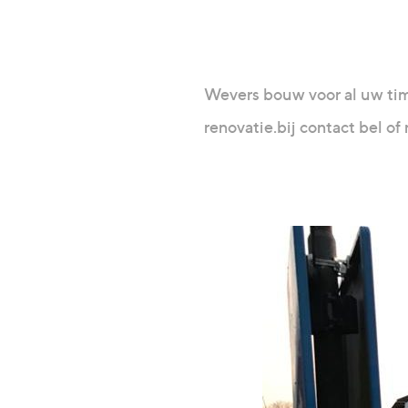
Wevers bouw voor al uw t
renovatie.bij contact bel of