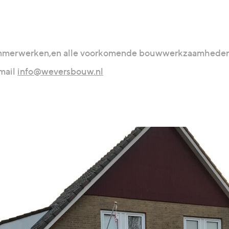
immerwerken,en alle voorkomende bouwwerkzaamhede
 mail
info@weversbouw.nl