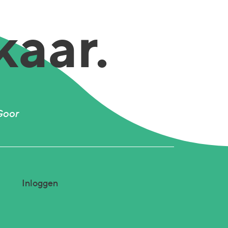
kaar.
Goor
Inloggen