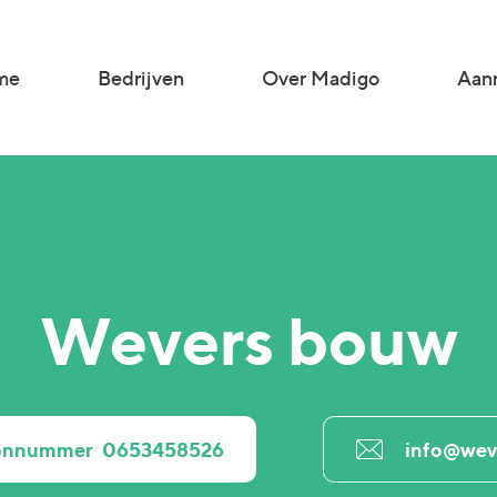
me
Bedrijven
Over Madigo
Aanm
Wevers bouw
oonnummer
0653458526
info@wev