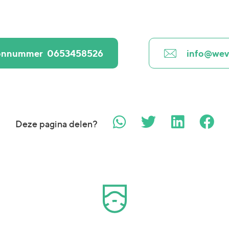
oonnummer
0653458526
info@wev
Deze pagina delen?