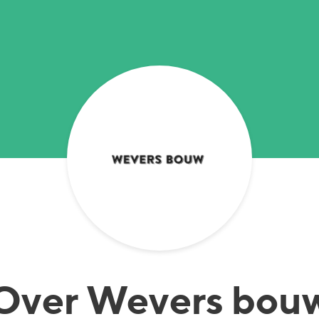
Over
Wevers bou