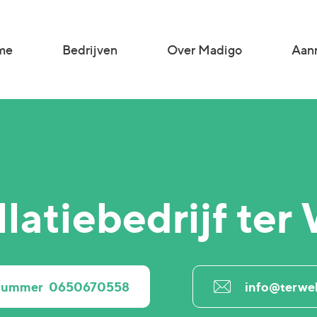
me
Bedrijven
Over Madigo
Aanm
llatiebedrijf ter
nnummer
0650670558
info@terwel