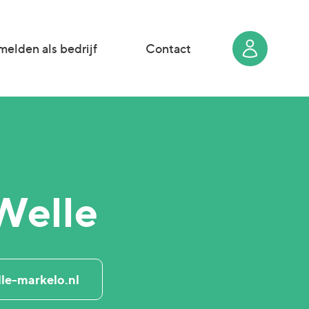
elden als bedrijf
Contact
 Welle
le-markelo.nl