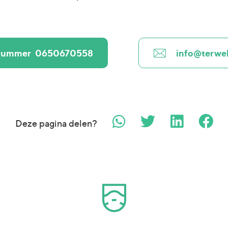
nnummer
0650670558
info@terwel
Deze pagina delen?