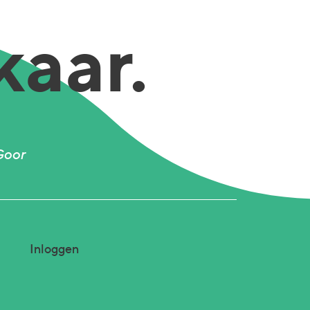
kaar.
Goor
Inloggen