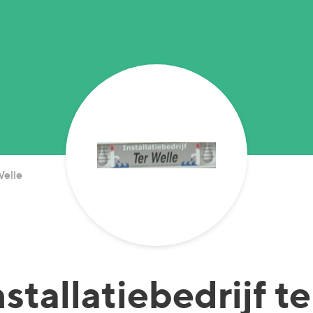
Welle
nstallatiebedrijf t