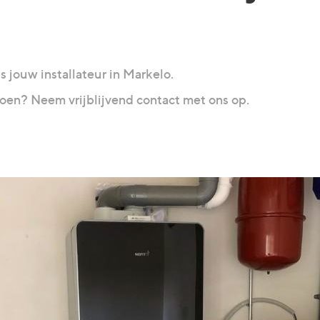
is jouw installateur in Markelo.
doen? Neem vrijblijvend contact met ons op.