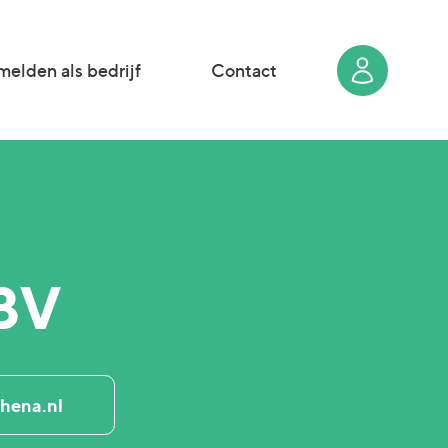
elden als bedrijf
Contact
BV
hena.nl