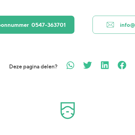
foonnummer
0547-363701
info@
Deze pagina delen?