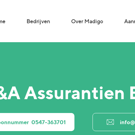
me
Bedrijven
Over Madigo
Aanm
&A Assurantien 
foonnummer
0547-363701
info@