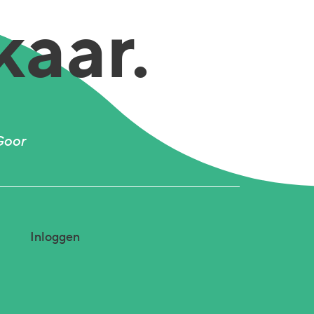
kaar.
Goor
Inloggen