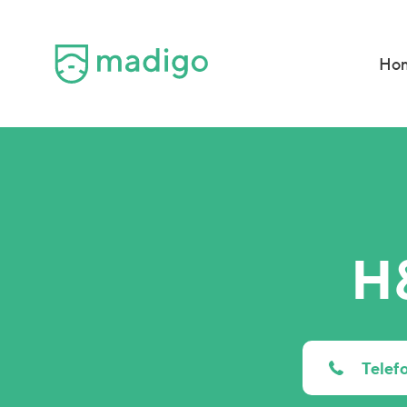
Ho
H
Tele