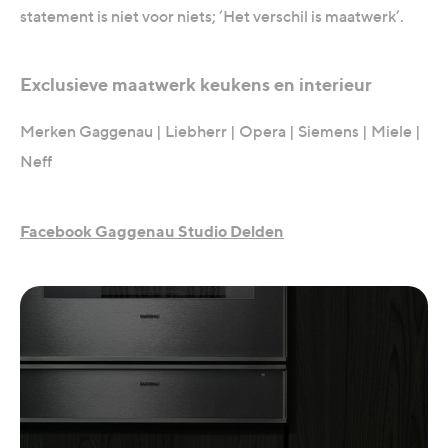
statement is niet voor niets; ‘Het verschil is maatwerk’.
Exclusieve maatwerk keukens en interieur
Merken Gaggenau | Liebherr | Opera | Siemens | Miele |
Neff
Facebook Gaggenau Studio Delden