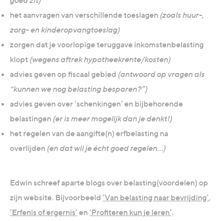
goed zit)
het aanvragen van verschillende toeslagen
(zoals huur-,
zorg- en kinderopvangtoeslag)
zorgen dat je voorlopige teruggave inkomstenbelasting
klopt
(wegens aftrek hypotheekrente/kosten)
advies geven op fiscaal gebied
(antwoord op vragen als
“kunnen we nog belasting besparen?”)
advies geven over ‘schenkingen’ en bijbehorende
belastingen
(er is meer mogelijk dan je denkt!)
het regelen van de aangifte(n) erfbelasting na
overlijden
(en dat wil je écht goed regelen…)
Edwin schreef aparte blogs over belasting(voordelen) op
zijn website. Bijvoorbeeld
‘Van belasting naar bevrijding’
,
‘Erfenis of ergernis’
en
‘Profiteren kun je leren’
.